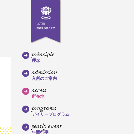
principle
理念
admission
入所のご案内
access
所在地
programs
デイリープログラム
yearly event
年間行事