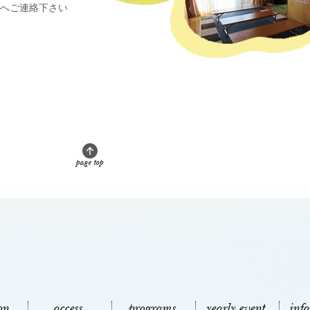
へご連絡下さい
page top
on
access
programs
yearly event
inf